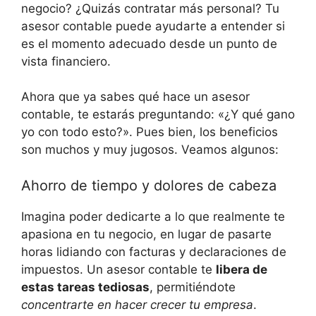
⁣negocio? ​¿Quizás⁤ contratar más​ personal? Tu
asesor contable puede ayudarte​ a entender si
⁤es⁢ el ⁣momento adecuado⁣ desde un punto ​de​
vista ⁢financiero.
Ahora ‌que ya sabes qué hace un‍ asesor
contable, te estarás preguntando: «¿Y qué‍ gano
yo ​con todo esto?». Pues bien,‍ los beneficios
son ⁣muchos y muy jugosos. Veamos algunos:
Ahorro de‌ tiempo ⁢y‌ dolores⁢ de cabeza
Imagina‌ poder ⁢dedicarte a lo que realmente​ te⁣
apasiona⁢ en⁢ tu negocio, en lugar de pasarte
horas lidiando con facturas y declaraciones de
impuestos. Un asesor contable ​te
libera de
estas tareas tediosas
, permitiéndote
concentrarte ⁢en ⁤hacer ⁤crecer tu empresa
.