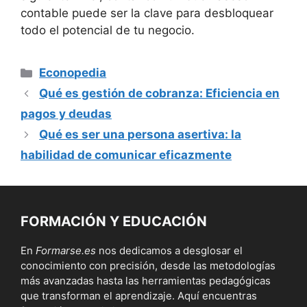
contable puede ser la clave para desbloquear
todo el potencial ⁤de⁣ tu negocio.
Categorías
Econopedia
Qué es gestión de cobranza: Eficiencia en
pagos y deudas
Qué es ser una persona asertiva: la
habilidad de comunicar eficazmente
FORMACIÓN Y EDUCACIÓN
En
Formarse.es
nos dedicamos a desglosar el
conocimiento con precisión, desde las metodologías
más avanzadas hasta las herramientas pedagógicas
que transforman el aprendizaje. Aquí encuentras