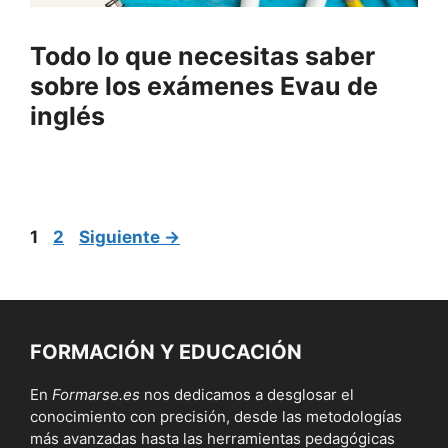
Todo lo que necesitas saber
sobre los exámenes Evau de
inglés
Página
Página
1
2
Siguiente
→
FORMACIÓN Y EDUCACIÓN
En
Formarse.es
nos dedicamos a desglosar el
conocimiento con precisión, desde las metodologías
más avanzadas hasta las herramientas pedagógicas