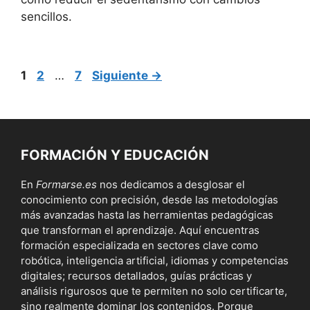
sencillos.
Página
Página
Página
1
2
…
7
Siguiente
→
FORMACIÓN Y EDUCACIÓN
En
Formarse.es
nos dedicamos a desglosar el
conocimiento con precisión, desde las metodologías
más avanzadas hasta las herramientas pedagógicas
que transforman el aprendizaje. Aquí encuentras
formación especializada en sectores clave como
robótica, inteligencia artificial, idiomas y competencias
digitales; recursos detallados, guías prácticas y
análisis rigurosos que te permiten no solo certificarte,
sino realmente dominar los contenidos. Porque