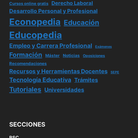
Derecho Laboral
Cursos online gratis
Desarrollo Personal y Profesional
Econopedia
Educación
Educopedia
Empleo y Carrera Profesional
Exámenes
Formación
Máster
Noticias
Oposiciones
Recomendaciones
Recursos y Herramientas Docentes
SEPE
Tecnología Educativa
Trámites
Tutoriales
Universidades
SECCIONES
RSC