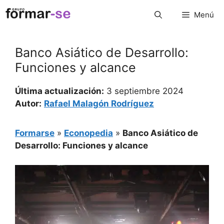
Saltar
Menú
al
contenido
Banco Asiático de Desarrollo:
Funciones y alcance
Última actualización:
3 septiembre 2024
Autor:
Rafael Malagón Rodríguez
Formarse
»
Econopedia
»
Banco Asiático de
Desarrollo: Funciones y alcance