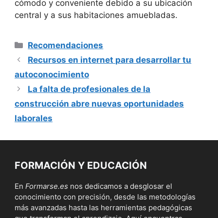
cómodo y conveniente debido a su ubicación
central y a sus habitaciones amuebladas.
Categorías
Recomendaciones
Recursos en internet para desarrollar tu
autoconocimiento
La falta de profesionales de la
construcción abre nuevas oportunidades
laborales
FORMACIÓN Y EDUCACIÓN
En
Formarse.es
nos dedicamos a desglosar el
conocimiento con precisión, desde las metodologías
más avanzadas hasta las herramientas pedagógicas