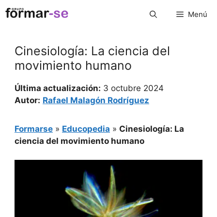
Saltar
Menú
al
contenido
Cinesiología: La ciencia del
movimiento humano
Última actualización:
3 octubre 2024
Autor:
Rafael Malagón Rodríguez
Formarse
»
Educopedia
»
Cinesiología: La
ciencia del movimiento humano