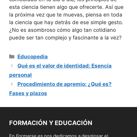
esta ciencia tienen algo que ofrecerte. Así que
la próxima vez que te muevas, piensa en toda
la ciencia que hay detrás de ese simple gesto.
¿No es asombroso cómo algo tan cotidiano
puede ser tan complejo y fascinante a la vez?
Categorías
Educopedia
Qué es el valor de identidad: Esencia
personal
Procedimiento de apremio: ¿Qué es?
Fases y plazos
FORMACIÓN Y EDUCACIÓN
En
Formarse.es
nos dedicamos a desglosar el