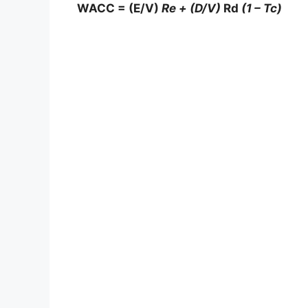
WACC =‌ (E/V)
Re + (D/V)
Rd
(1 – Tc)