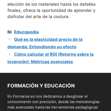
elección de los materiales ‍hasta los detalles
finales, ofrece la oportunidad de aprender y
disfrutar del arte ⁣de la costura.
Categorías
Educopedia
Qué es la elasticidad precio de la
demanda: Entendiendo su efecto
Cómo calcular el ROI (Retorno sobre la
inversión): Métricas esenciales
FORMACIÓN Y EDUCACIÓN
En
Formarse.es
nos dedicamos a desglosar el
conocimiento con precisión, desde las metodologías
más avanzadas hasta las herramientas pedagógicas