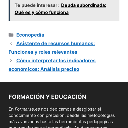
Te puede interesar:
Deuda subordinada:
Qué es y cómo funciona
Categorías
Econopedia
Asistente de recursos humanos:
Funciones y roles relevantes
Cómo interpretar los indicadores
económicos: Análisis preciso
FORMACIÓN Y EDUCACIÓN
En
Formarse.es
nos dedicamos a desglosar el
conocimiento con precisión, desde las metodologías
más avanzadas hasta las herramientas pedagógicas
que transforman el aprendizaje. Aquí encuentras