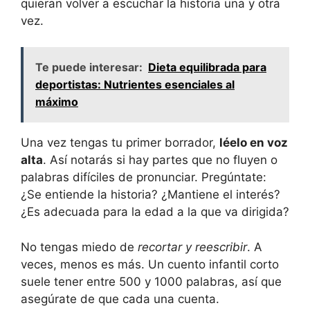
quieran volver a‍ escuchar la historia una y​ otra
vez.
Te puede interesar:
Dieta equilibrada para
deportistas: Nutrientes esenciales al
máximo
Una vez tengas ‌tu primer ‍borrador,
léelo en voz
‍alta
.⁣ Así notarás si ‌hay ​partes que no fluyen o
palabras difíciles de‍ pronunciar. Pregúntate:‍
¿Se⁢ entiende la historia? ‌¿Mantiene el interés?
¿Es adecuada para ​la⁣ edad a la que ​va dirigida?
No tengas miedo⁤ de
recortar y reescribir
. A
‍veces,​ menos ⁤es⁣ más. Un ‍cuento infantil⁤ corto
suele ⁢tener⁤ entre‍ 500 y ​1000⁢ palabras,⁤ así ​que
asegúrate de que⁢ cada una cuenta.