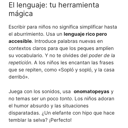
El lenguaje: tu ‍herramienta
mágica
Escribir⁢ para niños no ​significa⁣ simplificar hasta
el aburrimiento. ‍Usa ⁣un‍
lenguaje rico pero
accesible
. Introduce palabras nuevas en
contextos claros⁤ para que los ‍peques amplíen
su vocabulario. Y ⁣no te ​olvides del‌
poder de la
repetición
. A los‌ niños les⁢ encantan⁢ las frases
que se repiten, como⁢ «Sopló y sopló, y ‍la casa‌
derribó».
Juega con⁢ los sonidos, usa ‌
onomatopeyas
‍y⁣
no temas⁤ ser un ⁣poco
tonto
.‍ Los niños⁤ adoran​
el humor‌ absurdo y‌ las situaciones‌
disparatadas. ⁢¿Un elefante con hipo‌ que ⁤hace
temblar la selva? ¡Perfecto!