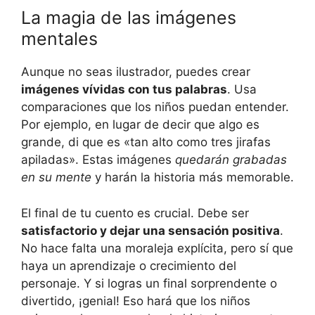
La magia​ de las imágenes
‌mentales
Aunque no seas ilustrador, puedes crear
imágenes ‍vívidas con tus palabras
. Usa⁣
comparaciones⁣ que los niños puedan entender.
Por ejemplo, en lugar⁤ de decir‌ que ‌algo ⁤es
‍grande, di que es «tan alto como tres jirafas
apiladas». Estas ‌imágenes⁤
quedarán grabadas
en​ su mente
y ⁢harán la historia más memorable.
El ​final‍ de tu cuento‌ es​ crucial. Debe⁢ ser
satisfactorio ⁢y ‍dejar una sensación positiva
.
No hace ⁣falta ⁢una moraleja explícita, ⁢pero sí que‍
haya un⁢ aprendizaje o crecimiento del ​
personaje.‍ Y si logras un final‌ sorprendente⁣ o
⁣divertido, ¡genial!‍ Eso hará​ que⁣ los niños⁣