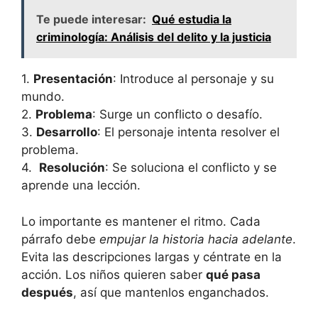
Te puede interesar:
Qué estudia la
criminología: Análisis del delito y la justicia
1.‍
Presentación
: Introduce ⁤al personaje ‍y su​
mundo.
2.
Problema
: Surge‌ un conflicto ‌o ⁣desafío.
3.
Desarrollo
: El personaje intenta resolver el
problema.
4. ‌
Resolución
:‌ Se soluciona el conflicto y‌ se
aprende una lección.
Lo importante ​es​ mantener ‌el‌ ritmo. Cada
párrafo ⁣debe
empujar ​la‌ historia‌ hacia adelante
.
Evita⁢ las⁢ descripciones largas y⁤ céntrate​ en⁤ la
acción. ⁤Los‌ niños quieren saber
qué pasa
después
, ​así que ‌mantenlos enganchados.