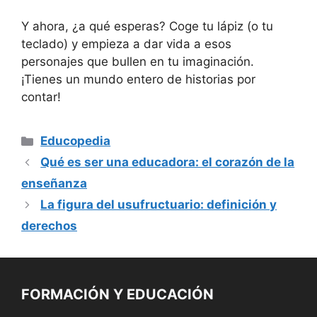
Y ahora, ¿a ‍qué esperas? Coge⁤ tu⁤ lápiz (o‌ tu⁤
teclado)‌ y​ empieza ⁢a ⁢dar⁣ vida​ a ​esos
personajes​ que bullen en ⁢tu imaginación.​
¡Tienes un mundo entero de historias por
contar!
Categorías
Educopedia
Qué es ser una educadora: el corazón de la
enseñanza
La figura del usufructuario: definición y
derechos
FORMACIÓN Y EDUCACIÓN