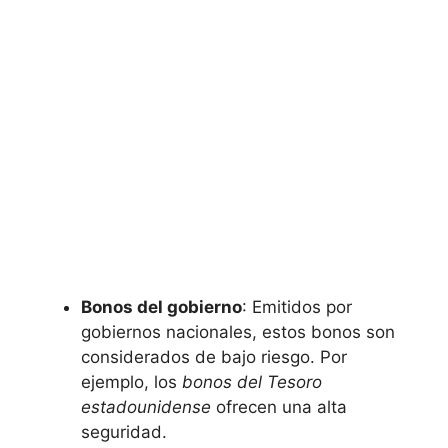
Bonos​ del gobierno
: Emitidos por​
gobiernos⁤ nacionales, estos bonos son
considerados de bajo ⁢riesgo. Por
ejemplo, los
bonos‍ del Tesoro ​
estadounidense
ofrecen​ una alta ​
seguridad.