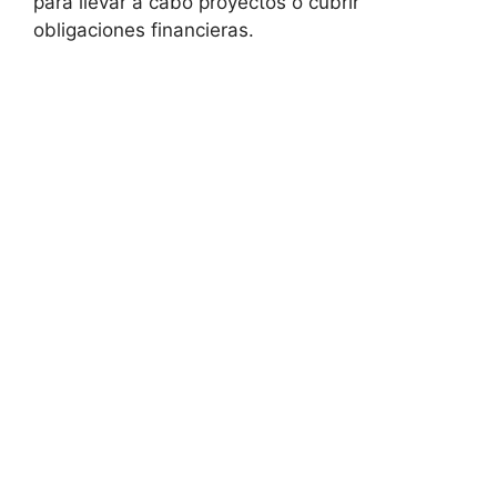
para llevar a cabo proyectos o cubrir
obligaciones ⁢financieras.