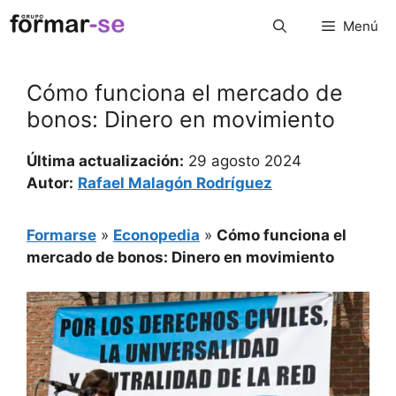
Saltar
Menú
al
contenido
Cómo funciona el mercado de
bonos: Dinero en movimiento
Última actualización:
29 agosto 2024
Autor:
Rafael Malagón Rodríguez
Formarse
»
Econopedia
»
Cómo funciona el
mercado de bonos: Dinero en movimiento