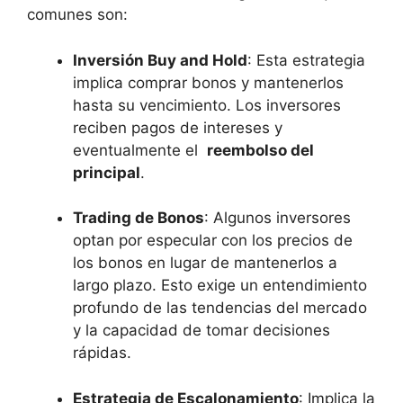
comunes son:
Inversión ‌Buy and Hold
: Esta estrategia
implica comprar bonos y mantenerlos
hasta⁢ su vencimiento.⁣ Los inversores
reciben pagos de intereses y
eventualmente el ‍
reembolso del
principal
.
Trading de Bonos
:​ Algunos inversores
optan por especular con ⁢los precios de
los bonos​ en lugar ⁢de mantenerlos a⁤
largo⁤ plazo.⁤ Esto exige‍ un ​entendimiento
profundo de las tendencias del⁣ mercado
y la capacidad ⁤de⁤ tomar‍ decisiones
rápidas.
Estrategia⁢ de Escalonamiento
: Implica la