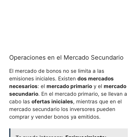
Operaciones en ‍el Mercado ⁣Secundario
El mercado de bonos⁢ no se limita a las
emisiones iniciales. Existen
dos mercados
necesarios
: ​el
mercado primario
y el
mercado
secundario
. En el mercado primario, ⁤se llevan a
cabo las
ofertas iniciales
, mientras que en el
mercado secundario los inversores pueden
comprar y vender ⁣bonos ya emitidos.