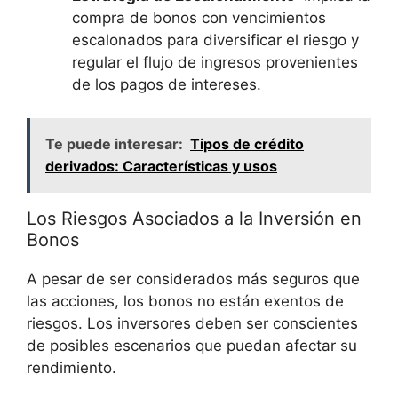
⁤compra de​ bonos con⁣ vencimientos
escalonados para⁣ diversificar el ‌riesgo y
regular​ el ⁢flujo ⁣de ingresos provenientes
de los pagos de ⁣intereses.
Te puede interesar:
Tipos de crédito
derivados: Características y usos
Los Riesgos⁤ Asociados ‌a la Inversión‌ en
Bonos
A pesar de ser considerados ⁢más seguros​ que
las ⁢acciones, ​los bonos no​ están exentos de
‌riesgos. Los inversores ‌deben ser⁣ conscientes
de⁤ posibles escenarios​ que puedan afectar‍ su
rendimiento.