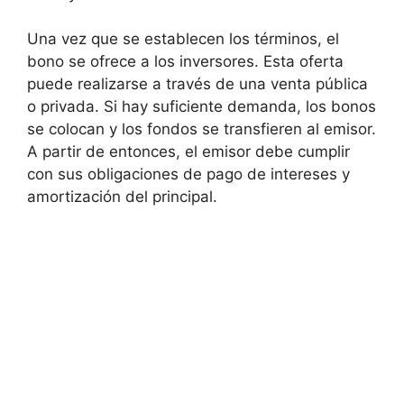
Una vez que se establecen los términos, el
bono se⁣ ofrece a⁢ los inversores.‌ Esta oferta
puede realizarse a través de una venta pública
o privada. ⁢Si hay suficiente demanda, los ⁤bonos
se colocan y los fondos se ‌transfieren al emisor.
‌A partir de entonces, ⁤el emisor debe cumplir‌
con sus obligaciones de pago de intereses ​y
amortización del principal.