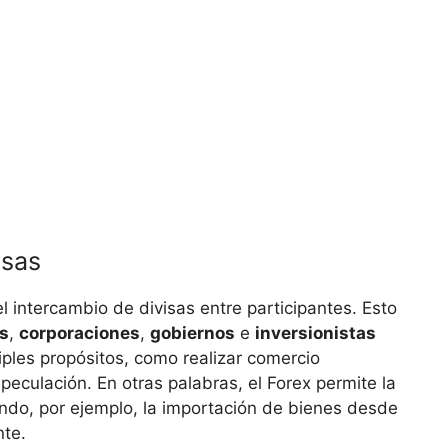
isas
el intercambio de divisas entre participantes. Esto
as
,
corporaciones
,
gobiernos
e⁤
inversionistas
iples propósitos, como realizar⁣ comercio
speculación. En otras ⁢palabras, ‌el Forex⁤ permite la
ando, por ejemplo, ⁣la importación de bienes desde
nte.