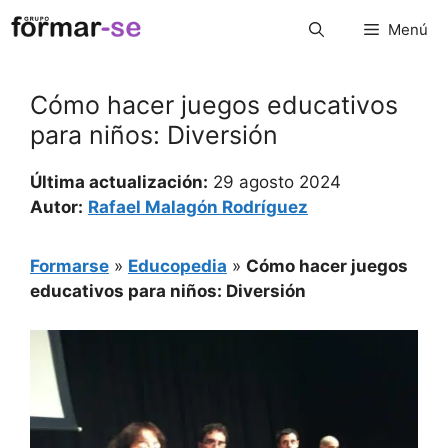
Saltar
Menú
al
contenido
Cómo hacer juegos educativos
para niños: Diversión
Última actualización:
29 agosto 2024
Autor:
Rafael Malagón Rodríguez
Formarse
»
Educopedia
»
Cómo hacer juegos
educativos para niños: Diversión