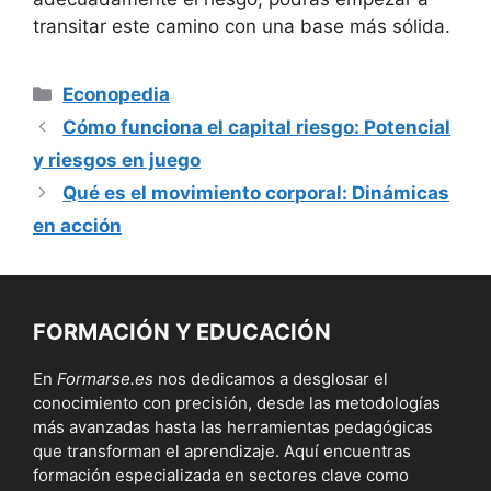
transitar este camino con una base ‌más sólida.
Categorías
Econopedia
Cómo funciona el capital riesgo: Potencial
y riesgos en juego
Qué es el movimiento corporal: Dinámicas
en acción
FORMACIÓN Y EDUCACIÓN
En
Formarse.es
nos dedicamos a desglosar el
conocimiento con precisión, desde las metodologías
más avanzadas hasta las herramientas pedagógicas
que transforman el aprendizaje. Aquí encuentras
formación especializada en sectores clave como