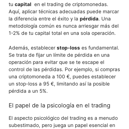
‌tu
capital
​ en​ el trading de ⁣criptomonedas.
⁢Aquí, aplicar técnicas adecuadas puede marcar
la diferencia entre el‌ éxito y la
pérdida
. Una​
metodología común es ⁢nunca arriesgar⁤ más del
1-2% ‌de tu ⁢capital total en una⁢ sola operación.
Además, establecer
stop-loss
es fundamental.
Se trata​ de ‍fijar un ‌límite de pérdida ‍en una
operación para⁢ evitar⁢ que se te ⁣escape el
control ⁣de ⁤las pérdidas. Por ejemplo,‌ si compras
​una criptomoneda ⁤a 100 €, puedes ⁣establecer
un stop-loss a 95 ‍€,‍ limitando así la ‌posible
pérdida a un 5%.
El‌ papel​ de la psicología‍ en el ⁤trading
El⁣ aspecto psicológico del⁣ trading es a​ menudo⁣
subestimado, ​pero juega un papel ⁤esencial en