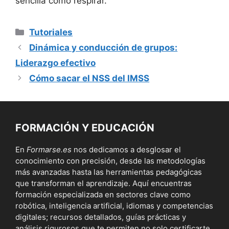
sencilla como respirar.
Categorías
Tutoriales
Dinámica y conducción de grupos:
Liderazgo efectivo
Cómo sacar el NSS del IMSS
FORMACIÓN Y EDUCACIÓN
En
Formarse.es
nos dedicamos a desglosar el
conocimiento con precisión, desde las metodologías
más avanzadas hasta las herramientas pedagógicas
que transforman el aprendizaje. Aquí encuentras
formación especializada en sectores clave como
robótica, inteligencia artificial, idiomas y competencias
digitales; recursos detallados, guías prácticas y
análisis rigurosos que te permiten no solo certificarte,