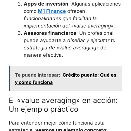
Apps de inversión
: ‌Algunas‌ aplicaciones
como
M1 Finance
ofrecen
funcionalidades⁣ que ⁤facilitan ‍la
implementación del «value⁢ averaging»
.
Asesores financieros
: Un profesional
puede ayudarte⁤ a
diseñar⁢ y​ ejecutar tu
estrategia de «value ​averaging»
de
‌manera‌ efectiva.
Te puede interesar:
Crédito puente: Qué es
y cómo funciona
El «value ⁢averaging» en acción: ​
Un ejemplo práctico
Para⁣ entender mejor ‍cómo funciona esta
estrategia,
veamos‍ un ejemplo concreto
: