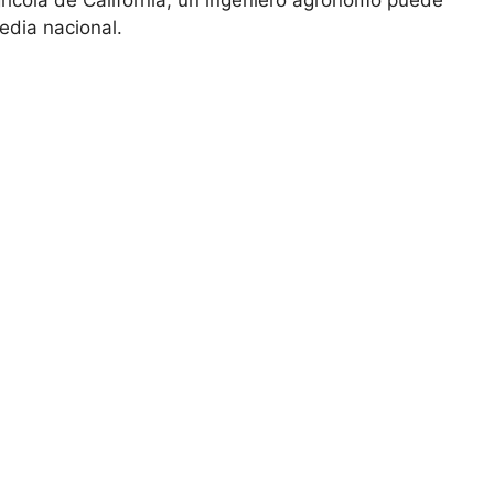
grícola de California, un ingeniero agrónomo puede
edia nacional.