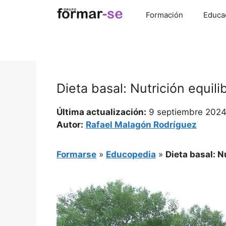
Saltar
Formación
Educa
al
contenido
Dieta basal: Nutrición equili
Última actualización:
9 septiembre 202
Autor:
Rafael Malagón Rodríguez
Formarse
»
Educopedia
»
Dieta basal: N