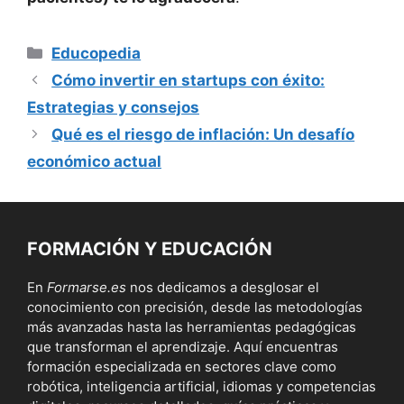
Categorías
Educopedia
Cómo invertir en startups con éxito:
Estrategias y consejos
Qué es el riesgo de inflación: Un desafío
económico actual
FORMACIÓN Y EDUCACIÓN
En
Formarse.es
nos dedicamos a desglosar el
conocimiento con precisión, desde las metodologías
más avanzadas hasta las herramientas pedagógicas
que transforman el aprendizaje. Aquí encuentras
formación especializada en sectores clave como
robótica, inteligencia artificial, idiomas y competencias