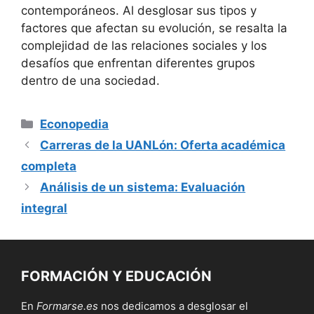
contemporáneos. Al desglosar sus tipos y
factores que afectan su evolución, se resalta la
complejidad de las relaciones sociales y los
desafíos que enfrentan diferentes grupos
dentro de una sociedad.
Categorías
Econopedia
Carreras de la UANLón: Oferta académica
completa
Análisis de un sistema: Evaluación
integral
FORMACIÓN Y EDUCACIÓN
En
Formarse.es
nos dedicamos a desglosar el