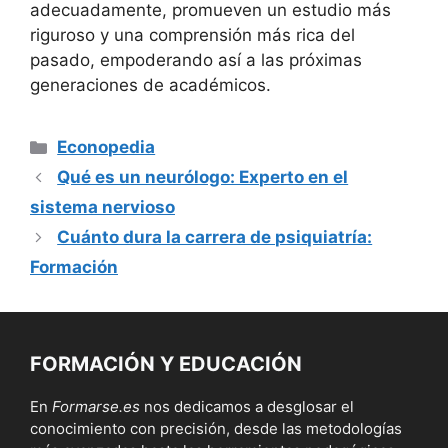
adecuadamente, promueven un estudio más
riguroso y una comprensión más rica del
pasado, empoderando así a las próximas
generaciones de académicos.
Categorías
Econopedia
Qué es un neurólogo: Experto en el
sistema nervioso
Cuánto dura la carrera de psiquiatría:
Formación
FORMACIÓN Y EDUCACIÓN
En
Formarse.es
nos dedicamos a desglosar el
conocimiento con precisión, desde las metodologías