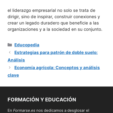
el liderazgo empresarial no solo se trata de
dirigir, sino de inspirar, construir conexiones y
crear un legado duradero que beneficie a las
organizaciones y a la sociedad en su conjunto.
Categorías
Educopedia
Estrategias para patrón de doble suelo:
Análisis
Economía agrícola: Conceptos y análisis
clave
FORMACIÓN Y EDUCACIÓN
En
Formarse.es
nos dedicamos a desglosar el