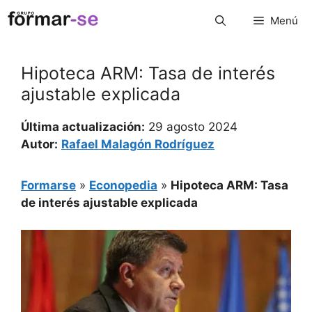
Saltar
Menú
al
contenido
Hipoteca ARM: Tasa de interés
ajustable explicada
Última actualización:
29 agosto 2024
Autor:
Rafael Malagón Rodríguez
Formarse
»
Econopedia
»
Hipoteca ARM: Tasa
de interés ajustable explicada