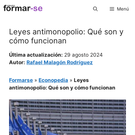
Saltar
Menú
al
contenido
Leyes antimonopolio: Qué son y
cómo funcionan
Última actualización:
29 agosto 2024
Autor:
Rafael Malagón Rodríguez
Formarse
»
Econopedia
»
Leyes
antimonopolio: Qué son y cómo funcionan