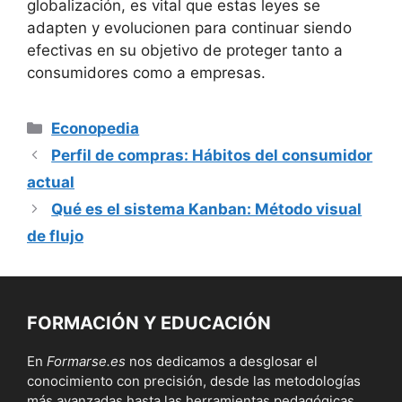
globalización, es vital que estas leyes se
adapten y evolucionen para continuar siendo
efectivas en su objetivo de proteger tanto a
consumidores como a empresas.
Categorías
Econopedia
Perfil de compras: Hábitos del consumidor
actual
Qué es el sistema Kanban: Método visual
de flujo
FORMACIÓN Y EDUCACIÓN
En
Formarse.es
nos dedicamos a desglosar el
conocimiento con precisión, desde las metodologías
más avanzadas hasta las herramientas pedagógicas