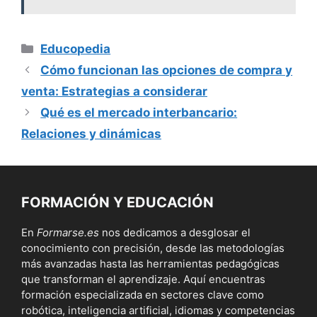
Categorías
Educopedia
Cómo funcionan las opciones de compra y
venta: Estrategias a considerar
Qué es el mercado interbancario:
Relaciones y dinámicas
FORMACIÓN Y EDUCACIÓN
En
Formarse.es
nos dedicamos a desglosar el
conocimiento con precisión, desde las metodologías
más avanzadas hasta las herramientas pedagógicas
que transforman el aprendizaje. Aquí encuentras
formación especializada en sectores clave como
robótica, inteligencia artificial, idiomas y competencias