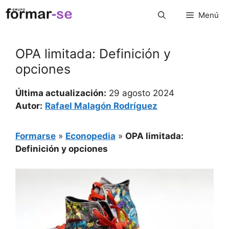
Saltar
Menú
al
contenido
OPA limitada: Definición y
opciones
Última actualización:
29 agosto 2024
Autor:
Rafael Malagón Rodríguez
Formarse
»
Econopedia
»
OPA limitada:
Definición y opciones