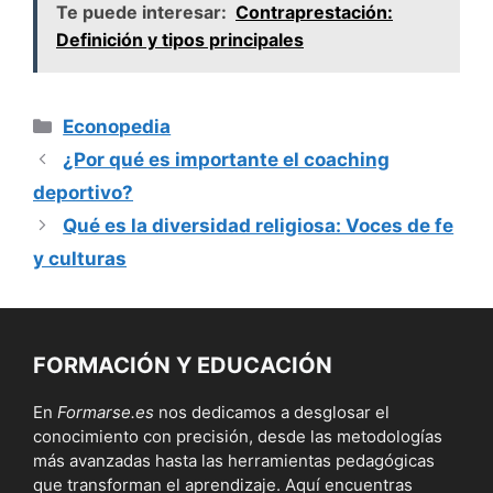
Te puede interesar:
Contraprestación:
Definición y tipos principales
Categorías
Econopedia
¿Por qué es importante el coaching
deportivo?
Qué es la diversidad religiosa: Voces de fe
y culturas
FORMACIÓN Y EDUCACIÓN
En
Formarse.es
nos dedicamos a desglosar el
conocimiento con precisión, desde las metodologías
más avanzadas hasta las herramientas pedagógicas
que transforman el aprendizaje. Aquí encuentras