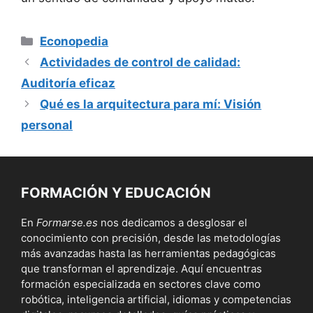
Categorías
Econopedia
Actividades de control de calidad:
Auditoría eficaz
Qué es la arquitectura para mí: Visión
personal
FORMACIÓN Y EDUCACIÓN
En
Formarse.es
nos dedicamos a desglosar el
conocimiento con precisión, desde las metodologías
más avanzadas hasta las herramientas pedagógicas
que transforman el aprendizaje. Aquí encuentras
formación especializada en sectores clave como
robótica, inteligencia artificial, idiomas y competencias