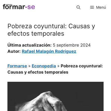
Saltar
Menú
al
contenido
Pobreza coyuntural: Causas y
efectos temporales
Última actualización:
5 septiembre 2024
Autor:
Rafael Malagón Rodríguez
Formarse
»
Econopedia
»
Pobreza coyuntural:
Causas y efectos temporales