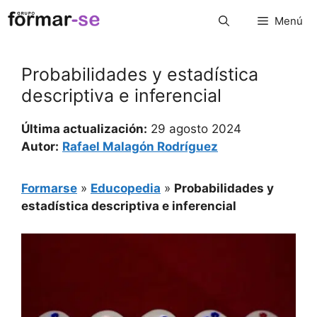
Saltar
Menú
al
contenido
Probabilidades y estadística
descriptiva e inferencial
Última actualización:
29 agosto 2024
Autor:
Rafael Malagón Rodríguez
Formarse
»
Educopedia
»
Probabilidades y
estadística descriptiva e inferencial