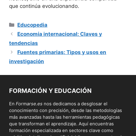
que continúa evolucionando.
Categorías
Educopedia
Economía internacional: Claves y
tendencias
Fuentes primarias: Tipos y usos en
investigación
FORMACIÓN Y EDUCACIÓN
En
Formarse.es
nos dedicamos a desglosar el
conocimiento con precisión, desde las metodologías
más avanzadas hasta las herramientas pedagógicas
que transforman el aprendizaje. Aquí encuentras
formación especializada en sectores clave como