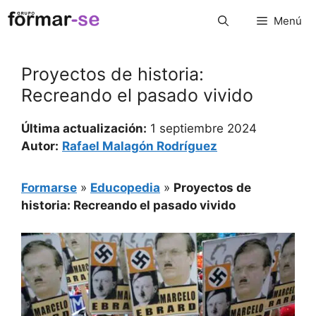
Saltar
Menú
al
contenido
Proyectos de historia:
Recreando el pasado vivido
Última actualización:
1 septiembre 2024
Autor:
Rafael Malagón Rodríguez
Formarse
»
Educopedia
»
Proyectos de
historia: Recreando el pasado vivido