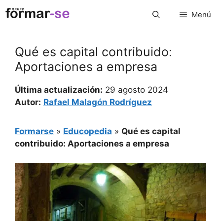
Saltar
Menú
al
contenido
Qué es capital contribuido:
Aportaciones a empresa
Última actualización:
29 agosto 2024
Autor:
Rafael Malagón Rodríguez
Formarse
»
Educopedia
»
Qué es capital
contribuido: Aportaciones a empresa