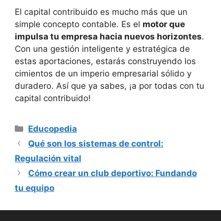
El capital contribuido es mucho más que un
simple concepto contable. Es el
motor que
impulsa tu empresa hacia nuevos horizontes
.
Con una gestión inteligente y estratégica de
estas aportaciones, estarás construyendo los
cimientos de un imperio empresarial sólido y
duradero. Así que ya sabes, ¡a por todas con tu
capital contribuido!
Categorías
Educopedia
Qué son los sistemas de control:
Regulación vital
Cómo crear un club deportivo: Fundando
tu equipo