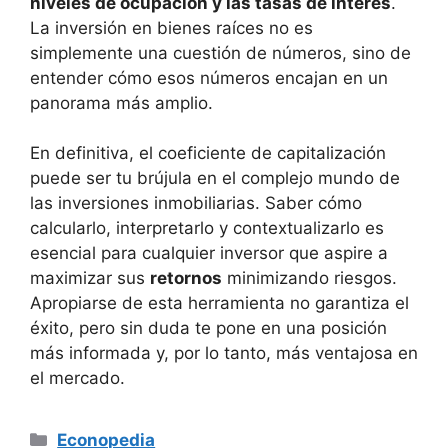
niveles de⁢ ocupación y las tasas de interés
.
La inversión en bienes raíces no ​es
simplemente una‍ cuestión de números, sino de
entender cómo esos números encajan en un
panorama más amplio.
En definitiva, el coeficiente⁣ de capitalización
puede ser tu brújula en el complejo‌ mundo de
las⁢ inversiones inmobiliarias.⁢ Saber cómo
calcularlo, interpretarlo y contextualizarlo es
esencial ⁤para cualquier inversor que aspire⁢ a
maximizar sus
retornos
minimizando riesgos.
Apropiarse‌ de esta herramienta no garantiza el
éxito, pero sin​ duda te pone en una posición
más informada y, por lo tanto, más ventajosa en
el mercado.
Categorías
Econopedia