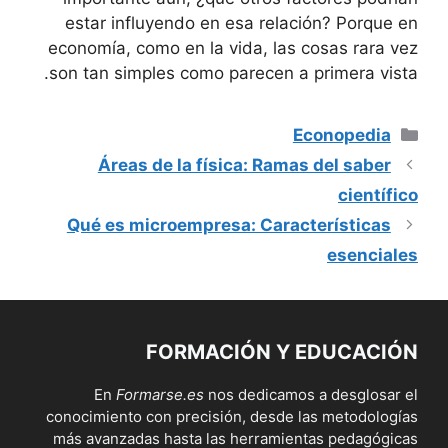
estar influyendo en esa relación? Porque en
economía, como en la ⁢vida, las cosas rara vez
son tan simples como parecen a⁣ primera ​vista.
Categorías
Econopedia
Áreas de la física: Ramas del saber
científico
Qué es microempresa: Características
esenciales
FORMACIÓN Y EDUCACIÓN
En
Formarse.es
nos dedicamos a desglosar el
conocimiento con precisión, desde las metodologías
más avanzadas hasta las herramientas pedagógicas