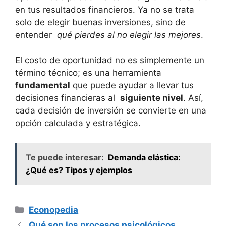
en ⁣tus resultados financieros. Ya no se trata
⁤solo de elegir⁣ buenas inversiones, sino⁢ de ​
entender ⁢
qué‍ pierdes al no elegir las mejores
.
El⁤ costo de ⁣oportunidad⁢ no es simplemente un
término técnico; es ⁤una herramienta
fundamental
que puede ayudar a llevar tus
decisiones⁢ financieras⁢ al ⁢
siguiente nivel
. ⁤Así,
⁤cada⁤ decisión⁣ de inversión se convierte en una
opción calculada y estratégica.
Te puede interesar:
Demanda elástica:
¿Qué es? Tipos y ejemplos
Categorías
Econopedia
Qué son los procesos psicológicos