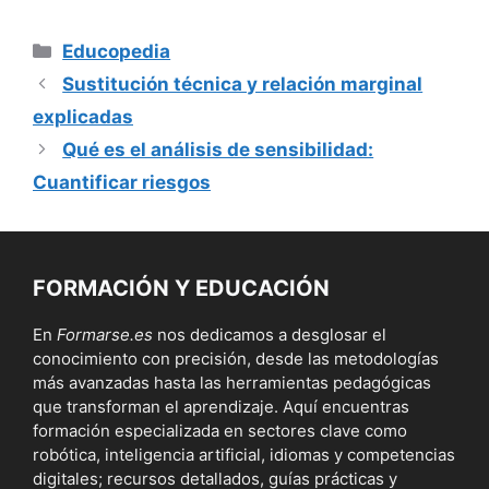
Categorías
Educopedia
Sustitución técnica y relación marginal
explicadas
Qué es el análisis de sensibilidad:
Cuantificar riesgos
FORMACIÓN Y EDUCACIÓN
En
Formarse.es
nos dedicamos a desglosar el
conocimiento con precisión, desde las metodologías
más avanzadas hasta las herramientas pedagógicas
que transforman el aprendizaje. Aquí encuentras
formación especializada en sectores clave como
robótica, inteligencia artificial, idiomas y competencias
digitales; recursos detallados, guías prácticas y