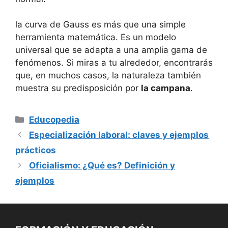
la curva de Gauss es más que una simple
herramienta matemática. Es un modelo
universal que se adapta a una amplia gama de
fenómenos. Si miras a tu alrededor, encontrarás
que, en muchos casos, la naturaleza también
muestra su predisposición por
la campana
.
Categorías
Educopedia
Especialización laboral: claves y ejemplos
prácticos
Oficialismo: ¿Qué es? Definición y
ejemplos