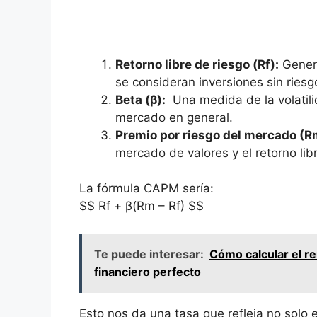
Retorno ‍libre de ⁤riesgo (Rf):
Genera
se consideran inversiones sin riesg
Beta⁤ (β):
⁤ Una ‌medida de la volatili
mercado en‌ general.
Premio por riesgo del mercado (Rm 
mercado de valores y el retorno lib
La fórmula CAPM sería: ⁣
$$‌ Rf + β(Rm⁣ – Rf) $$
Te puede interesar:
Cómo calcular el re
financiero perfecto
Esto nos da⁢ una tasa que refleja no ‍solo 