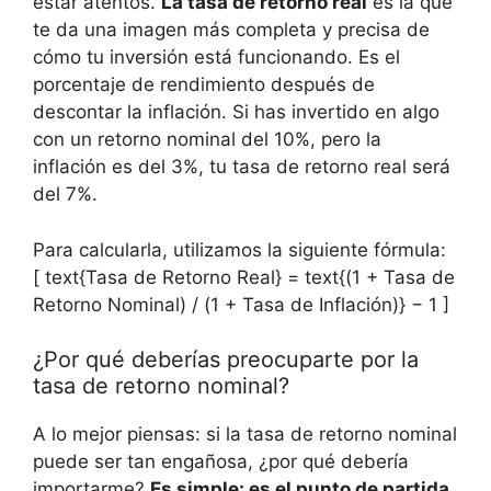
estar atentos.
La tasa ‌de retorno real
es la que
te da una imagen más ‌completa y precisa de​
cómo tu ⁣inversión está funcionando. Es el
porcentaje de rendimiento después de
descontar la⁤ inflación. Si has ​invertido en algo
con‍ un ‌retorno nominal del 10%, pero la
inflación es del 3%, tu tasa‌ de retorno real será
del 7%.
Para calcularla, utilizamos la siguiente fórmula:
[ text{Tasa de Retorno Real} = text{(1 + Tasa de
Retorno Nominal) / (1 + Tasa de Inflación)} − 1 ]
¿Por qué deberías preocuparte por la
tasa de retorno⁣ nominal?
A lo mejor piensas:‍ si la tasa de retorno nominal
puede ser tan ‌engañosa, ¿por ⁢qué debería
importarme?
Es simple: ‌es el punto de partida
.