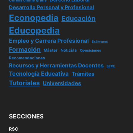
Cursos online gratis
Desarrollo Personal y Profesional
Econopedia
Educación
Educopedia
Empleo y Carrera Profesional
Exámenes
Formación
Máster
Noticias
Oposiciones
Recomendaciones
Recursos y Herramientas Docentes
SEPE
Tecnología Educativa
Trámites
Tutoriales
Universidades
SECCIONES
RSC