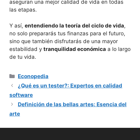
aseguran una mejor calidad de vida en todas
las etapas.
Y así,
entendiendo ⁢la teoría ​del ciclo de vida
,
no ‌solo prepararás tus finanzas para el futuro,
sino ⁢que también disfrutarás de una mayor
estabilidad y
tranquilidad económica
a lo largo
‌de tu vida.
Categorías
Econopedia
¿Qué es un tester?: Expertos en calidad
software
Definición de las bellas artes: Esencia del
arte