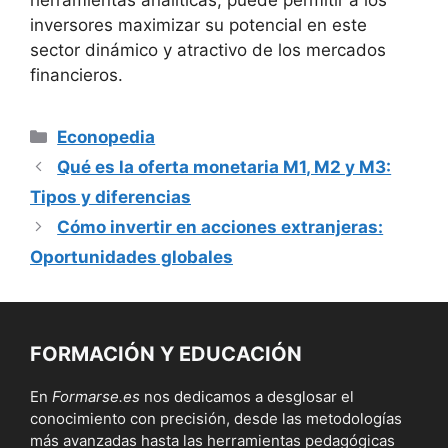
herramientas ‍analíticas, puede permitir a los
inversores maximizar su potencial en este
sector dinámico​ y atractivo de⁤ los mercados
financieros.
Categorías
Econopedia
Qué es la oferta monetaria M1, M2 y M3:
Tipos y diferencias
Cómo invertir en acciones extranjeras:
Oportunidades globales
FORMACIÓN Y EDUCACIÓN
En
Formarse.es
nos dedicamos a desglosar el
conocimiento con precisión, desde las metodologías
más avanzadas hasta las herramientas pedagógicas