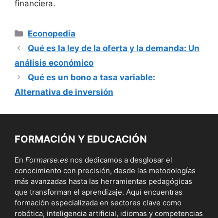
financiera.
Categorías
Econopedia
Qué es la ley de la oferta y la demanda: Un
análisis económico
Qué es un bono a tasa variable:
Alternativa de inversión
FORMACIÓN Y EDUCACIÓN
En
Formarse.es
nos dedicamos a desglosar el
conocimiento con precisión, desde las metodologías
más avanzadas hasta las herramientas pedagógicas
que transforman el aprendizaje. Aquí encuentras
formación especializada en sectores clave como
robótica, inteligencia artificial, idiomas y competencias