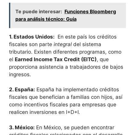
Te puede interesar:
Funciones Bloomberg
para análisis técnico: Guía
1. Estados Unidos:
⁤ En este país ⁢los créditos
⁢fiscales son parte
integral
del⁤ sistema
⁣tributario. Existen diferentes programas,​ como
el
Earned⁤ Income ‍Tax Credit ⁢(EITC)
, que
proporciona asistencia a ‌trabajadores de ⁢bajos
‍ingresos.
2.⁤ España:
⁣España ha implementado ‍créditos
fiscales que benefician a familias ⁣con hijos, así
como incentivos⁣ fiscales para empresas‍ que​
realicen inversiones en I+D+I.
3. México:
En México, se ⁣pueden encontrar
créditos fiscales relacionados con el desarrollo