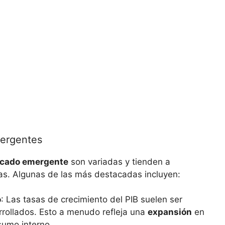
mergentes
cado emergente
son variadas y‌ tienden ‍a
s. Algunas de las‍ más ⁢destacadas‌ incluyen:
o
:‌ Las tasas ‌de crecimiento del PIB‍ suelen ser
sarrollados. Esto a menudo​ refleja una
expansión
en
nsumo interno.