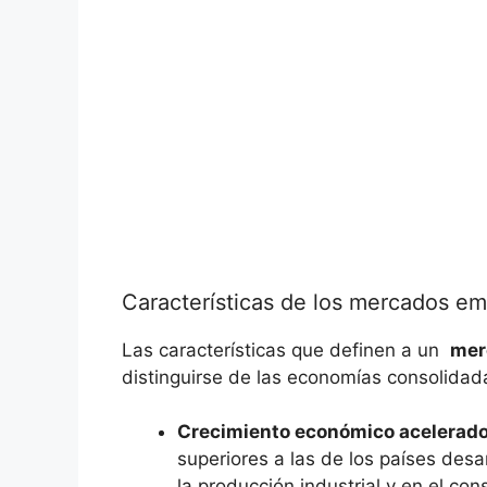
Características de los​ mercados ‍e
Las características ​que definen a un ​
mer
distinguirse de las economías consolidada
Crecimiento económico acelerad
⁢superiores a⁢ las​ de los países de
la ​producción industrial y ⁣en el co