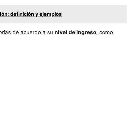
ón: definición y ejemplos
orías de acuerdo a ⁣su
nivel ⁤de ⁢ingreso
, como