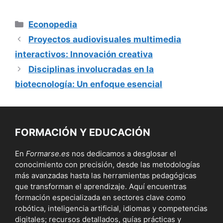
Categorías
Econopedia
Proyectos audiovisuales multimedia
interactivos: Innovación creativa
Disciplinas involucradas en la
biotecnología: Un enfoque esencial
FORMACIÓN Y EDUCACIÓN
En
Formarse.es
nos dedicamos a desglosar el
conocimiento con precisión, desde las metodologías
más avanzadas hasta las herramientas pedagógicas
que transforman el aprendizaje. Aquí encuentras
formación especializada en sectores clave como
robótica, inteligencia artificial, idiomas y competencias
digitales; recursos detallados, guías prácticas y