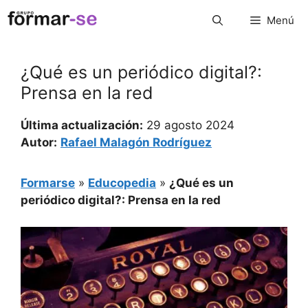
Saltar
Menú
al
contenido
¿Qué es un periódico digital?:
Prensa en la red
Última actualización:
29 agosto 2024
Autor:
Rafael Malagón Rodríguez
Formarse
»
Educopedia
»
¿Qué es un
periódico digital?: Prensa en la red