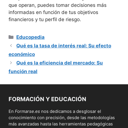
que operan, puedes tomar decisiones más
informadas en función de tus objetivos
financieros y tu perfil de riesgo.
Categorías
Educopedia
Qué es la tasa de interés real: Su efecto
económico
Qué es la eficiencia del mercado: Su
función real
FORMACIÓN Y EDUCACIÓN
En
Formarse.es
nos dedicamos a desglosar el
conocimiento con precisión, desde las metodologías
más avanzadas hasta las herramientas pedagógicas