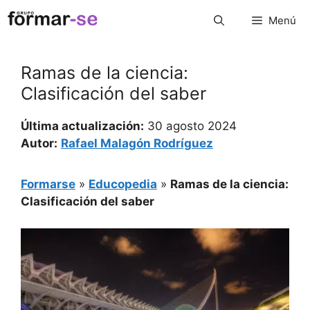
Saltar
Menú
al
contenido
Ramas de la ciencia:
Clasificación del saber
Última actualización:
30 agosto 2024
Autor:
Rafael Malagón Rodríguez
Formarse
»
Educopedia
»
Ramas de la ciencia:
Clasificación del saber