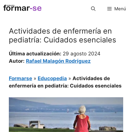
Saltar
Menú
al
contenido
Actividades de enfermería en
pediatría: Cuidados esenciales
Última actualización:
29 agosto 2024
Autor:
Rafael Malagón Rodríguez
Formarse
»
Educopedia
»
Actividades de
enfermería en pediatría: Cuidados esenciales