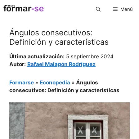
Saltar
Menú
al
contenido
Ángulos consecutivos:
Definición y características
Última actualización:
5 septiembre 2024
Autor:
Rafael Malagón Rodríguez
Formarse
»
Econopedia
»
Ángulos
consecutivos: Definición y características