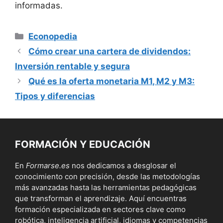
informadas.
Categorías
Econopedia
Cómo crear una cartera de dividendos:
Inversión rentable y segura
Qué es la oferta monetaria M1, M2 y M3:
Tipos y diferencias
FORMACIÓN Y EDUCACIÓN
En
Formarse.es
nos dedicamos a desglosar el
conocimiento con precisión, desde las metodologías
más avanzadas hasta las herramientas pedagógicas
que transforman el aprendizaje. Aquí encuentras
formación especializada en sectores clave como
robótica, inteligencia artificial, idiomas y competencias