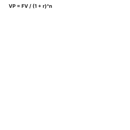
VP = FV / (1 + ⁢r)^n