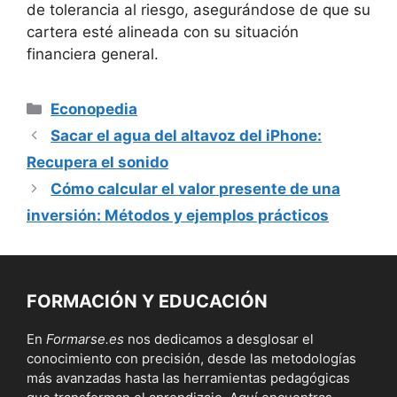
de tolerancia ⁤al ⁤riesgo, asegurándose de‌ que su
cartera esté ⁤alineada⁢ con su situación
financiera ‍general.
Categorías
Econopedia
Sacar el agua del altavoz del iPhone:
Recupera el sonido
Cómo calcular el valor presente de una
inversión: Métodos y ejemplos prácticos
FORMACIÓN Y EDUCACIÓN
En
Formarse.es
nos dedicamos a desglosar el
conocimiento con precisión, desde las metodologías
más avanzadas hasta las herramientas pedagógicas